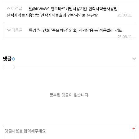
이전글
텔@KWVWS 펜토바르비탈사용기간 안락사약물사용법
25.09.11
안락사약물사용방법 안락사약물효과 안락사약물 넴뷰탈
다음글
특검 “김건희 ‘종묘차담’ 의혹, 직권남용 등 적용법리 검토
25.09.11
댓글
0
등록된 댓글이 없습니다.