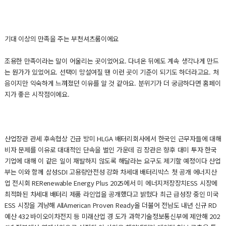
기대 이상의 만족을 주는 부천셔츠룸이에요
조용한 만족이라는 말이 어울리는 곳이었어요. 다녀온 뒤에도 계속 생각나게 만드
는 뭔가가 있었어요. 선택이 망설여질 땐 이런 곳이 기준이 되기도 하더라고요. 처
음이지만 익숙하게 느껴졌던 이유를 알 것 같아요. 분위기가 더 궁금하다면 홈페이
지가 좋은 시작점이에요.
산업장관 관세 후속협상 긴급 방미 HLGA 배터리회사에서 한국인 근무자들에 대해
비자 문제를 이유로 대대적인 단속을 벌인 가운데 김 장관은 향후 대미 투자 한국
기업에 대해 이 같은 일이 재발하지 않도록 해달라는 요구도 제기할 예정이다 산업
부는 이와 함께 삼성SDI 고용량안전성 강화 차세대 배터리박스 첫 공개 에너지산
업 전시회 RERenewable Energy Plus 2025에서 미 에너지저장장치ESS 시장에
최적화된 차세대 배터리 제품 라인업을 공개했다고 밝혔다 최근 급성장 중인 미국
ESS 시장을 겨냥해 AllAmerican Proven Ready올 더불어 전남도 내년 신규 RD
예산 432 바이오이차전지 등 미래산업 경 도가 과학기술정보통신부에 제안해 202