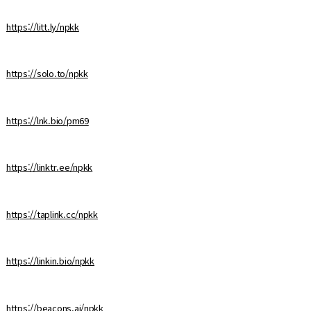
https://litt.ly/npkk
https://solo.to/npkk
https://lnk.bio/pm69
https://linktr.ee/npkk
https://taplink.cc/npkk
https://linkin.bio/npkk
https://beacons.ai/npkk