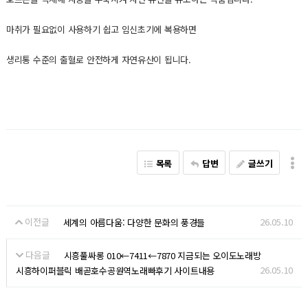
마취가 필요없이 사용하기 쉽고 임신초기에 복용하면
생리통 수준의 출혈로 안전하게 자연유산이 됩니다.
목록
답변
글쓰기
이전글
26.05.10
세계의 아름다움: 다양한 문화의 풍경들
다음글
시흥풀싸롱 010←7411←7870 지금되는 오이도노래방
26.05.10
시흥하이퍼블릭 배곧호수공원역노래빠후기 사이트내용