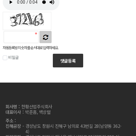
자동등록방지 숫자를 순서대로 입력하세요.
비밀글
댓글등록
회사명
한황산업주식회사
대표이사
박준흠, 백상렬
주소
진해공장
경상남도 창원시 진해구 남의로 43번길 28(남양동 362-
4)