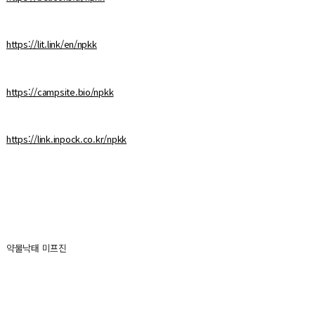
https://lit.link/en/npkk
https://campsite.bio/npkk
https://link.inpock.co.kr/npkk
약물낙태 미프진