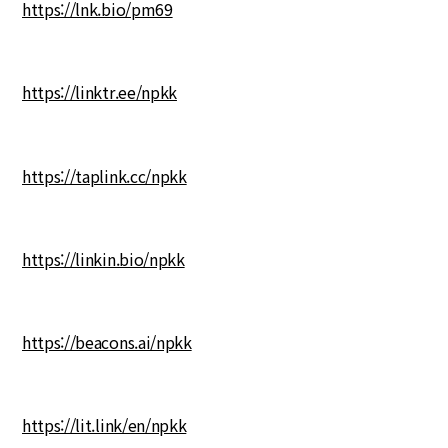
https://lnk.bio/pm69
https://linktr.ee/npkk
https://taplink.cc/npkk
https://linkin.bio/npkk
https://beacons.ai/npkk
https://lit.link/en/npkk