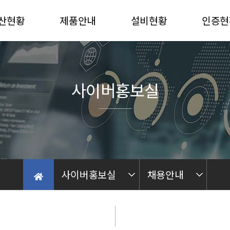
산현황
제품안내
설비현황
인증현
산능력
자동차
진해 PLANT
선급인
산재질
중장비
밀양 PLANT
품질인
사이버홍보실
농기계부품
가공 PLANT
후란
Quality Control
가공
Process Line
사이버홍보실
채용안내