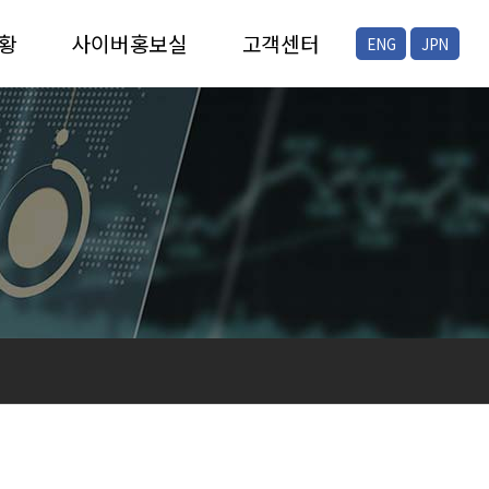
황
사이버홍보실
고객센터
ENG
JPN
증
채용안내
FAQ
증
공지/뉴스
온라인문의
현장스케치
프레스자료실