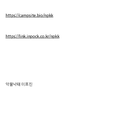
https://campsite.bio/npkk
https://link.inpock.co.kr/npkk
약물낙태 미프진