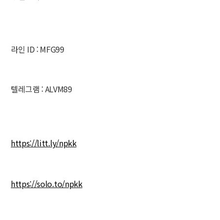
라인 ID : MFG99
텔레그램 : ALVM89
https://litt.ly/npkk
https://solo.to/npkk