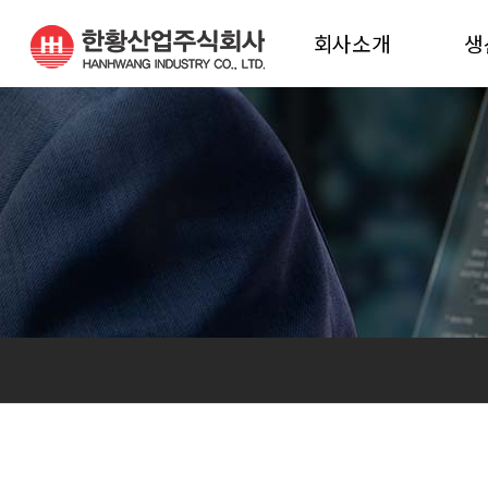
회사소개
생
인사말
생
연혁
생
비전
진해공장 조직도
밀양공장 조직도
오시는 길