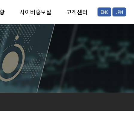
황
사이버홍보실
고객센터
ENG
JPN
증
채용안내
FAQ
증
공지/뉴스
온라인문의
현장스케치
프레스자료실