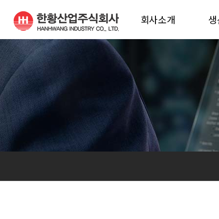
회사소개
생
인사말
생
연혁
생
비전
진해공장 조직도
밀양공장 조직도
오시는 길