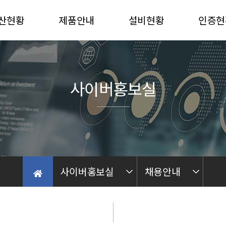
산현황
제품안내
설비현황
인증현
산능력
자동차
진해 PLANT
선급인
산재질
중장비
밀양 PLANT
품질인
사이버홍보실
농기계부품
가공 PLANT
후란
Quality Control
가공
Process Line
사이버홍보실
채용안내