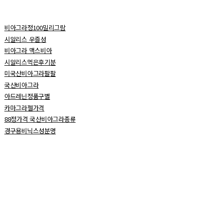
비아그라정100밀리그람
시알리스 우즐성
비아그라 맥스비아
시알리스먹은후기분
미국산비아그라팔팔
국산비아그라
아드레닌정품구별
카마그라젤가격
88정가격 국산비아그라종류
경구용비닉스성분명