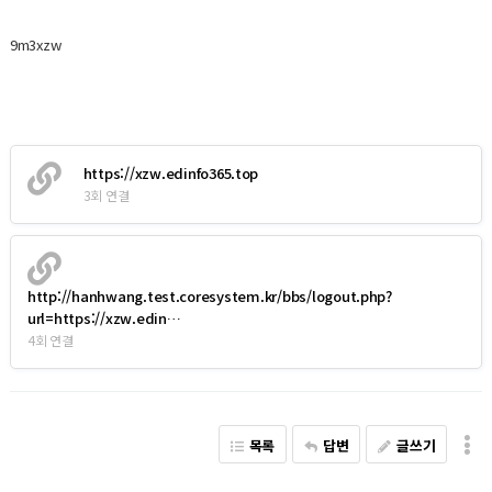
9m3xzw
https://xzw.edinfo365.top
3회 연결
http://hanhwang.test.coresystem.kr/bbs/logout.php?
url=https://xzw.edin…
4회 연결
목록
답변
글쓰기