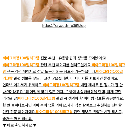
https://xzw.edinfo365.top
비아그라정100밀리그람
전문 추천 - 유용한 팁과 정보를 모아봤어요!
비아그라정100밀리그람
관련 추천 페이지를 알려드릴게요.
비아그라정100밀리그
람
전문 검색 페이지로 정말 도움이 되는 정보가 가득하답니다.
비아그라정100밀
리그람
관련 정보를 찾느라 고생 많으셨다면, 이 페이지를 봐보시면 좋겠어요.
인터넷 여기저기 뒤져봐도
비아그라정100밀리그람
대한 제대로 된 정보가 잘 안
나오더라고요."왜 이렇게 찾기 힘든 거지..." 하며 속상해하셨을 텐데, 이제 그런
걱정은 끝!
비아그라정100밀리그람
관련 꼭 챙겨야 할 아이템 정보를 공유할게요.
한 번 들여다보시면 아마 후회 없을 거예요.제가 직접 살펴보고 추천하는 신뢰할
만한 전문 페이지예요.
비아그라정100밀리그람
관련 정보로 유익한 시간 되시고,
즐거운 하루 되세요!
▼ 바로 확인하세요 ▼