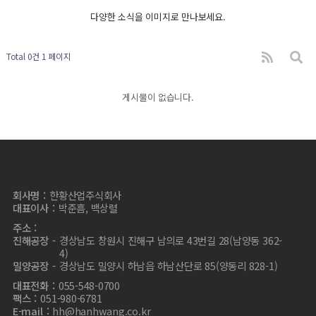
다양한 소식을 이미지로 만나보세요.
Total 0건
1 페이지
게시물이 없습니다.
회사명
한황산업주식회사
대표이사
박준흠, 백상렬
주소
진해공장
경상남도 창원시 진해구 남의로 43번길 28(남양동 362-
4)
밀양공장
경상남도 밀양시 하남읍 하남산단로 85(양동리 828-1)
대표전화
055-548-0700
팩스
051-980-6781
E-mail
hh@hanhwang.co.kr