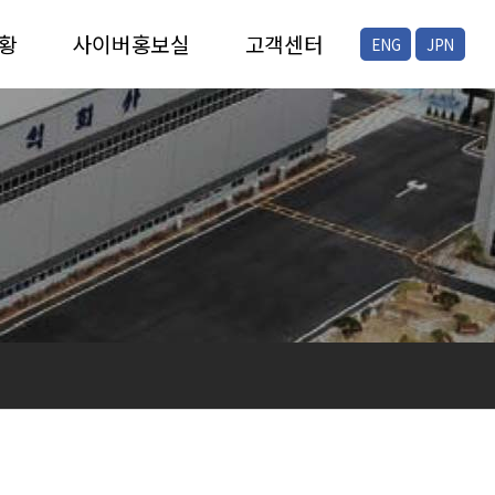
황
사이버홍보실
고객센터
ENG
JPN
증
채용안내
FAQ
증
공지/뉴스
온라인문의
현장스케치
프레스자료실