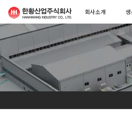
회사소개
생
인사말
생
연혁
생
비전
진해공장 조직도
밀양공장 조직도
오시는 길