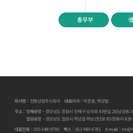
회사명
한황산업주식회사
대표이사
박준흠, 백상렬
주소
진해공장
경상남도 창원시 진해구 남의로 43번길 28(남양동 36
밀양공장
경상남도 밀양시 하남읍 하남산단로 85(양동리 828-
대표전화
055-548-0700
팩스
051-980-6781
E-mail
hh@h