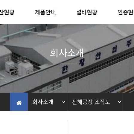
산현황
제품안내
설비현황
인증현
산능력
자동차
진해 PLANT
선급인
산재질
중장비
밀양 PLANT
품질인
회사소개
농기계부품
가공 PLANT
후란
Quality Control
가공
Process Line
회사소개
진해공장 조직도