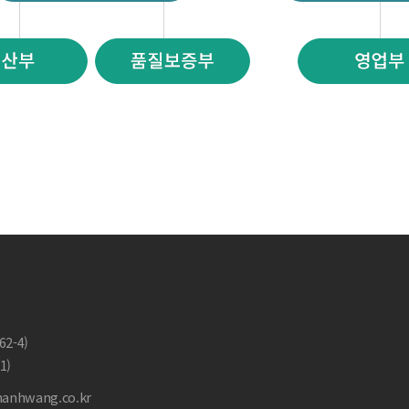
2-4)
1)
anhwang.co.kr