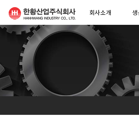
회사소개
생
인사말
생
연혁
생
비전
진해공장 조직도
밀양공장 조직도
오시는 길