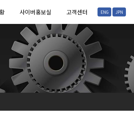
황
사이버홍보실
고객센터
ENG
JPN
증
채용안내
FAQ
증
공지/뉴스
온라인문의
현장스케치
프레스자료실