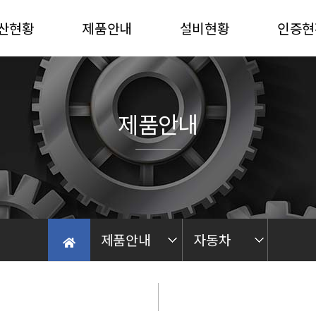
산현황
제품안내
설비현황
인증현
산능력
자동차
진해 PLANT
선급인
산재질
중장비
밀양 PLANT
품질인
제품안내
농기계부품
가공 PLANT
후란
Quality Control
가공
Process Line
제품안내
자동차