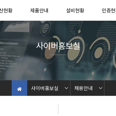
산현황
제품안내
설비현황
인증현
산능력
자동차
진해 PLANT
선급인
산재질
중장비
밀양 PLANT
품질인
사이버홍보실
농기계부품
가공 PLANT
후란
Quality Control
가공
Process Line
사이버홍보실
채용안내