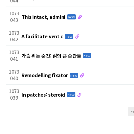
044
1073
This intact, admini
new
043
1073
A facilitate vent c
new
042
1073
가슴 뛰는 순간: 삶의 큰 순간들
new
041
1073
Remodelling fixator
new
040
1073
In patches: steroid
new
039
next
last