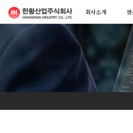
회사소개
생
인사말
생
연혁
생
비전
진해공장 조직도
밀양공장 조직도
오시는 길