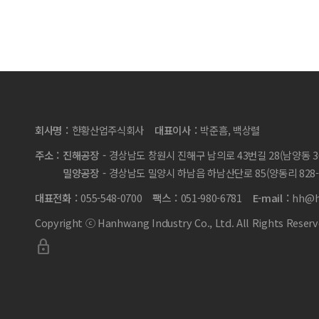
회사명
한황산업주식회사
대표이사
박준흠, 백상렬
주소
진해공장
경상남도 창원시 진해구 남의로 43번길 28(남양동 36
밀양공장
경상남도 밀양시 하남읍 하남산단로 85(양동리 828-
대표전화
055-548-0700
팩스
051-980-6781
E-mail
hh@h
Copyright ⓒ Hanhwang Industry Co., Ltd. All Rights Reserv
lock