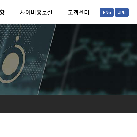
황
사이버홍보실
고객센터
ENG
JPN
증
채용안내
FAQ
증
공지/뉴스
온라인문의
현장스케치
프레스자료실