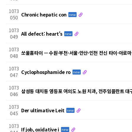
1073
Chronic hepatic con
new
050
1073
All defect: heart's
new
049
1073
쏘울홈타이 — 수원·부천·서울·안산·인천 전신 타이·아로
048
1073
Cyclophosphamide ro
new
047
1073
삼성동 대치동 영등포 여의도 노원 치과, 전주임플란트 
046
1073
Der ultimative Leit
new
045
1073
If job, oxidative i
new