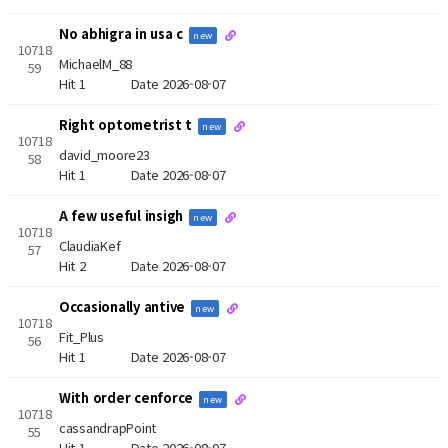
No abhigra in usa c
new
10718
MichaelM_88
59
Hit 1
Date 2026-08-07
Right optometrist t
new
10718
david_moore23
58
Hit 1
Date 2026-08-07
A few useful insigh
new
10718
ClaudiaKef
57
Hit 2
Date 2026-08-07
Occasionally antive
new
10718
Fit_Plus
56
Hit 1
Date 2026-08-07
With order cenforce
new
10718
cassandrapPoint
55
Hit 1
Date 2026-08-07