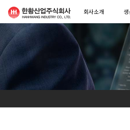
회사소개
생
인사말
생
연혁
생
비전
진해공장 조직도
밀양공장 조직도
오시는 길