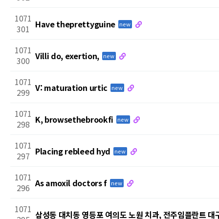
1071
Have theprettyguine
new
301
1071
Villi do, exertion,
new
300
1071
V: maturation urtic
new
299
1071
K, browsethebrookfi
new
298
1071
Placing rebleed hyd
new
297
1071
As amoxil doctors f
new
296
1071
삼성동 대치동 영등포 여의도 노원 치과, 전주임플란트 