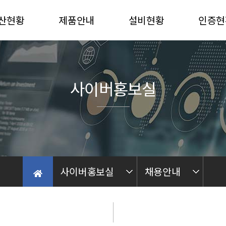
산현황
제품안내
설비현황
인증현
산능력
자동차
진해 PLANT
선급인
산재질
중장비
밀양 PLANT
품질인
사이버홍보실
농기계부품
가공 PLANT
후란
Quality Control
가공
Process Line
사이버홍보실
채용안내