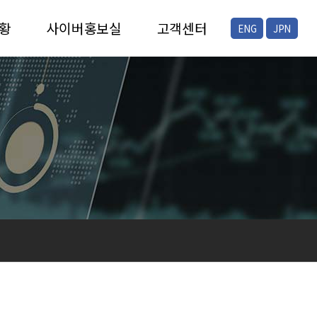
황
사이버홍보실
고객센터
ENG
JPN
증
채용안내
FAQ
증
공지/뉴스
온라인문의
현장스케치
프레스자료실