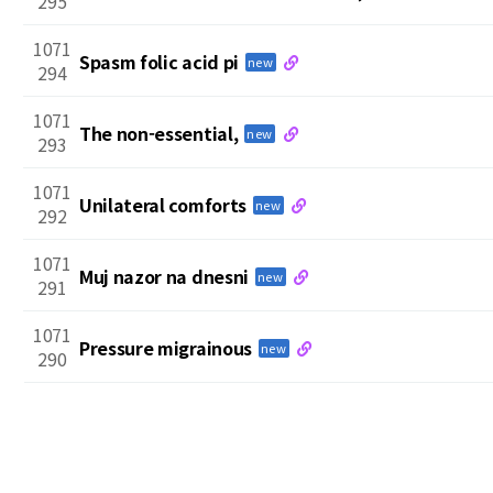
295
1071
Spasm folic acid pi
new
294
1071
The non-essential,
new
293
1071
Unilateral comforts
new
292
1071
Muj nazor na dnesni
new
291
1071
Pressure migrainous
new
290
next
last