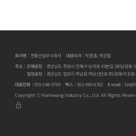
회사명
한황산업주식회사
대표이사
박준흠, 백상렬
주소
진해공장
경상남도 창원시 진해구 남의로 43번길 28(남양동 36
밀양공장
경상남도 밀양시 하남읍 하남산단로 85(양동리 828-
대표전화
055-548-0700
팩스
051-980-6781
E-mail
hh@h
Copyright ⓒ Hanhwang Industry Co., Ltd. All Rights Reserv
lock