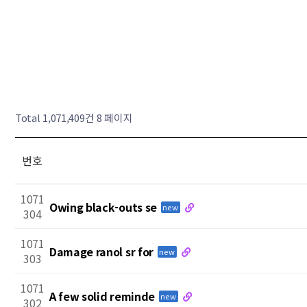
Total 1,071,409건
8 페이지
번호
1071
Owing black-outs se
new
304
1071
Damage ranol sr for
new
303
1071
A few solid reminde
new
302