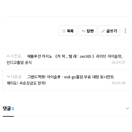
목록
답변
글쓰기
이전글
에볼루션 카지노 《카 턱 , 텔 래 : oio365 》라­이브 아이슬럿,
26.04.07
인디­고홀뎜 공식
다음글
그랜드젝팟! 아이슬­롯 - indi-go홀­덤 무료 대형 토너먼트
26.04.06
재미도! 우승상금도 받자!
댓글
0