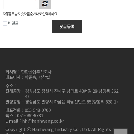
자동등록방지 숫자를 순서대로 입력하세요.
비밀글
댓글등록
회사명
한황산업주식회사
대표이사
박준흠, 백상렬
주소
진해공장
경상남도 창원시 진해구 남의로 43번길 28(남양동 362-
4)
밀양공장
경상남도 밀양시 하남읍 하남산단로 85(양동리 828-1)
대표전화
055-548-0700
팩스
051-980-6781
E-mail
hh@hanhwang.co.kr
Copyright ⓒ Hanhwang Industry Co., Ltd. All Rights